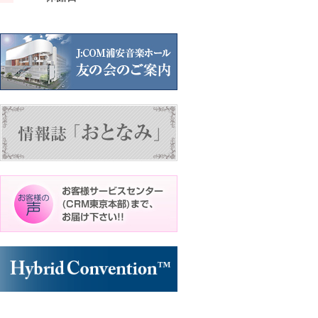
ン
ン
ト)
ト)