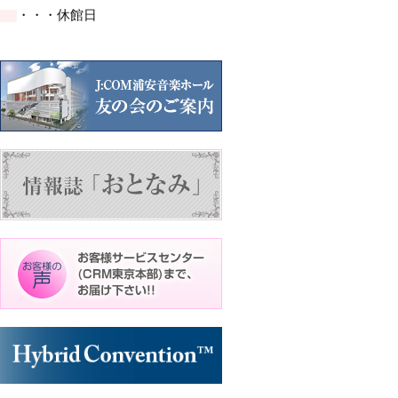
イ
イ
イ
ト)
ト)
・・・休館日
ベ
ベ
ベ
ン
ン
ン
ト)
ト)
ト)