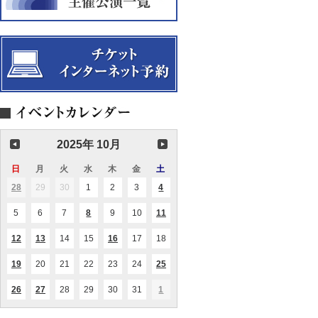
2025年 10月
日
日
月
月
火
火
水
水
木
木
金
金
土
土
曜
曜
曜
曜
曜
曜
曜
28
2025.09.28
29
2025.09.29
30
2025.09.30
1
2025.10.01
2
2025.10.02
3
2025.10.03
4
2025.10.04
(2
(1
日
日
日
日
日
日
日
件
件
の
の
5
2025.10.05
6
2025.10.06
7
2025.10.07
8
2025.10.08
9
2025.10.09
10
2025.10.10
11
2025.10.11
(1
(1
イ
イ
件
件
ベ
ベ
の
の
ン
ン
12
2025.10.12
13
2025.10.13
14
2025.10.14
15
2025.10.15
16
2025.10.16
17
2025.10.17
18
2025.10.18
(1
(3
(1
イ
イ
ト)
ト)
件
件
件
ベ
ベ
の
の
の
ン
ン
19
2025.10.19
20
2025.10.20
21
2025.10.21
22
2025.10.22
23
2025.10.23
24
2025.10.24
25
2025.10.25
(1
(3
イ
イ
イ
ト)
ト)
件
件
ベ
ベ
ベ
の
の
ン
ン
ン
26
2025.10.26
27
2025.10.27
28
2025.10.28
29
2025.10.29
30
2025.10.30
31
2025.10.31
1
2025.11.01
(2
(1
(1
イ
イ
ト)
ト)
ト)
件
件
件
ベ
ベ
の
の
の
ン
ン