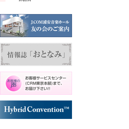
ン
ン
ト)
ト)