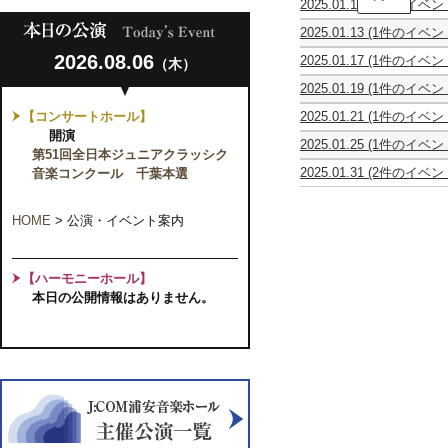
2025.01.12
(1件のイベン
替
森
公
2025.01.13
(1件のイベン
靖
演】
レ
博
オ
2026.08.06
2025.01.17
(1件のイベン
（木）
ベ
新
ペ
nós
ッ
春
ラ
2025.01.19
(1件のイベン
Brazilian
ク
テ
『フ
Chor
Jazz
ア
ノ
ィ
【コンサートホール】
2025.01.21
(1件のイベン
Eleusis
&
ン
ー
ガ
避
第
開演
Bossa
サ
ル
ロ
2025.01.25
(1件のイベン
難
2
Nova
ン
第51回全日本ジュニアクラッシク
リ
の
し
訓
回
~
ブ
サ
結
音楽コンクール 千葉本選
2025.01.31
(2件のイベン
ん
練
演
心
ル
イ
婚』
STASERA
ク
う
コ
奏
温
東
タ
【共
CANTIAMO!!!
ァ
ら
ン
会
ま
京
ル
催】
ル
HOME
>
公演・イベント案内
や
サ
る
第
テ
す
ー
音
15
ッ
ラ
ト
楽
回
ト・
ン
で
定
【ハーモニーホール】
エ
チ
過
期
ク
タ
本日の公開情報はありません。
ご
演
セ
イ
す
奏
ル
ム
特
会
シ
コ
別
オ
ン
な
（弦
サ
ひ
楽
ー
と
四
ト
と
重
♪
き
奏）
髙
~
～
田