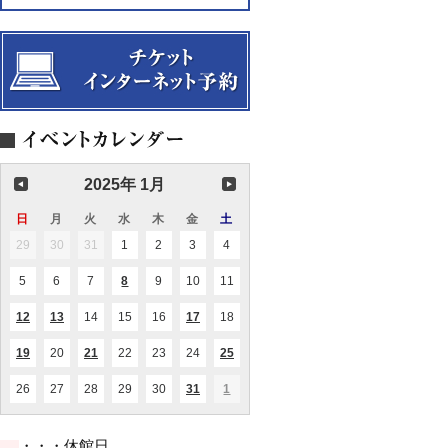
モ
恵
ー
子
ツ
（ピ
ァ
ア
ル
ノ）
ト
「ハ
イ
ド
ン・
セ
ッ
2025年 1月
ト」
CD
日
日
月
月
火
火
水
水
木
木
金
金
土
土
発
売
曜
曜
曜
曜
曜
曜
曜
29
2024.12.29
30
2024.12.30
31
2024.12.31
1
2025.01.01
2
2025.01.02
3
2025.01.03
4
2025.01.04
記
日
日
日
日
日
日
日
念
コ
5
2025.01.05
6
2025.01.06
7
2025.01.07
8
2025.01.08
9
2025.01.09
10
2025.01.10
11
2025.01.11
(1
ン
件
の
サ
12
2025.01.12
13
2025.01.13
14
2025.01.14
15
2025.01.15
16
2025.01.16
17
2025.01.17
18
2025.01.18
(1
(1
(1
イ
ー
件
件
件
ベ
ト
の
の
の
ン
19
2025.01.19
20
2025.01.20
21
2025.01.21
22
2025.01.22
23
2025.01.23
24
2025.01.24
25
2025.01.25
(1
(1
(1
【共
イ
イ
イ
ト)
件
件
件
催】
ベ
ベ
ベ
の
の
の
ン
ン
ン
26
2025.01.26
27
2025.01.27
28
2025.01.28
29
2025.01.29
30
2025.01.30
31
2025.01.31
1
2025.02.01
(2
(2
イ
イ
イ
ト)
ト)
ト)
件
件
ベ
ベ
ベ
の
の
ン
ン
ン
イ
イ
ト)
ト)
ト)
・・・休館日
ベ
ベ