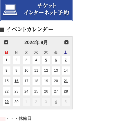
ー
回
選
貴
回
ウ
競
リ
ョ
ト
演
方
定
ク
演！
ー
ッ
Vol.24
奏
に
期
ラ
～
リ
プ
会
贈
演
イ
カ
み
PaniPani(パ
る
奏
ナ
ヴ
ん
ニ
絵
会
文
ォ
な
パ
本
化
ー
で
ニ
～”100
イ
カ
ド
万
ベ
ル
ン
回
ン
2024年 9月
コ
ド
生
ト
ン
コ
き
サ
2026
日
日
月
月
火
火
水
水
木
木
金
金
土
土
た
ー
曜
曜
曜
曜
曜
曜
曜
ね
ト
1
2024.09.01
2
2024.09.02
3
2024.09.03
4
2024.09.04
5
2024.09.05
6
2024.09.06
7
2024.09.07
(1
(1
(2
こ”
日
日
日
日
日
日
日
Vol.17
件
件
件
の
の
の
8
2024.09.08
9
2024.09.09
10
2024.09.10
11
2024.09.11
12
2024.09.12
13
2024.09.13
14
2024.09.14
(2
イ
イ
イ
件
ベ
ベ
ベ
の
ン
ン
ン
15
2024.09.15
16
2024.09.16
17
2024.09.17
18
2024.09.18
19
2024.09.19
20
2024.09.20
21
2024.09.21
(1
(1
イ
ト)
ト)
ト)
件
件
ベ
の
の
ン
22
2024.09.22
23
2024.09.23
24
2024.09.24
25
2024.09.25
26
2024.09.26
27
2024.09.27
28
2024.09.28
(2
イ
イ
ト)
件
ベ
ベ
の
ン
ン
29
2024.09.29
30
2024.09.30
1
2024.10.01
2
2024.10.02
3
2024.10.03
4
2024.10.04
5
2024.10.05
(2
(1
イ
ト)
ト)
件
件
ベ
の
の
ン
イ
イ
ト)
・・・休館日
ベ
ベ
ン
ン
ト)
ト)