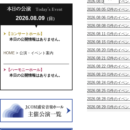
2026.08.04
(1件のイベン
タ
第
ー
2026.08.05
(2件のイベン
51
コ
第
stella
回
ン
2026.08.09
2026.08.06
(1件のイベン
（日）
51
星
全
ク
第
回
め
日
ー
2026.08.08
(1件のイベン
51
全
ぐ
本
ル
0
回
日
り
ジ
優
【コンサートホール】
2026.08.11
(1件のイベン
才
全
本
の
ュ
勝
休
か
本日の公開情報はありません。
日
ジ
物
ニ
者
2026.08.15
(1件のイベン
館
ら
本
ュ
語
ア
の
第
日
大
ジ
ニ
ク
競
2026.08.20
(1件のイベン
4
人
ュ
HOME
>
公演・イベント案内
ア
ラ
演
Episode
回
ま
ニ
ク
ッ
2026.08.21
(2件のイベン
Vol.22
0
千
で
ア
ラ
シ
Episode
ピ
～
葉
み
ク
ッ
2026.08.22
(3件のイベン
ク
0
ア
ギ
大
ん
【ハーモニーホール】
ラ
シ
千
祝
Oboe
音
ノ
タ
学
な
ッ
2026.08.23
(1件のイベン
ク
本日の公開情報はありません。
葉
第
Trio
楽
＆
ー
教
で
シ
ほ
音
ジ
35
Concert
コ
チ
界
育
楽
2026.08.24
(1件のイベン
ク
し
楽
ュ
回
ン
ェ
の
学
し
カ
音
お
コ
ニ
ウ
ク
ロ
未
部
2026.08.25
(1件のイベン
む
ル
楽
と
ン
ア・
ク
ー
合
来
音
休
ワ
テ
コ
Vol.6
ク
ス
ラ
ル
同
を
楽
2026.08.28
(1件のイベン
館
ン
ッ
ン
～
ー
ト
イ
千
発
担
科
リ
日
コ
ト
ク
大
ル
リ
ナ
葉
表
う
2026.08.29
(1件のイベン
OB
ズ
イ
カ
ー
人
千
ン
独
本
会
俊
ヴ
コ
ム
ン
オ
ル
に
葉
グ
立
選
英
ォ
ン
ワ
コ
ス
千
な
本
ス
記
奏
ー
サ
ー
ン
第
葉
っ
選
第
念
者
チ
ー
ク
サ
11
本
た
24
日
の
ェ・
ト
シ