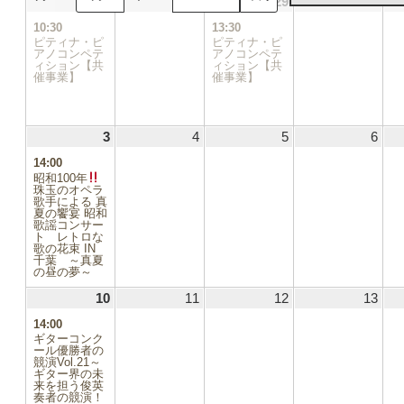
27
2025.07.27
(1
28
2025.07.28
29
2025.07.29
(1
30
2025
日
日
日
日
件
件
10:30
13:30
の
の
ピティナ・ピ
ピティナ・ピ
イ
イ
アノコンペテ
アノコンペテ
ィション【共
ベ
ィション【共
ベ
催事業】
催事業】
ン
ン
ト)
ト)
3
2025.08.03
(1
4
2025.08.04
5
2025.08.05
6
2025
件
14:00
の
昭和100年
イ
珠玉のオペラ
ベ
歌手による 真
夏の饗宴 昭和
ン
歌謡コンサー
ト)
ト レトロな
歌の花束 IN
千葉 ～真夏
の昼の夢～
10
2025.08.10
(1
11
2025.08.11
12
2025.08.12
13
2025
件
14:00
の
ギターコンク
イ
ール優勝者の
競演Vol.21～
ベ
ギター界の未
ン
来を担う俊英
ト)
奏者の競演！