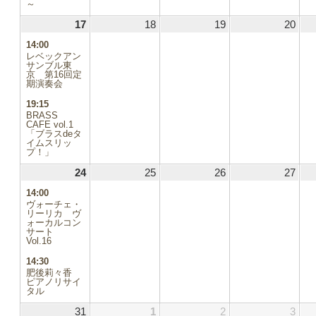
～
17
2025.08.17
(2
18
2025.08.18
19
2025.08.19
20
2025
件
14:00
の
レベックアン
イ
サンブル東
京 第16回定
ベ
期演奏会
ン
ト)
19:15
BRASS
CAFE vol.1
「ブラスdeタ
イムスリッ
.02
プ！」
.09
24
2025.08.24
(2
25
2025.08.25
26
2025.08.26
27
2025
件
14:00
8.16
の
ヴォーチェ・
イ
リーリカ ヴ
8.23
ォーカルコン
ベ
サート
ン
Vol.16
8.30
ト)
14:30
肥後莉々香
.06
ピアノリサイ
タル
31
2025.08.31
1
2025.09.01
(1
2
2025.09.02
3
2025