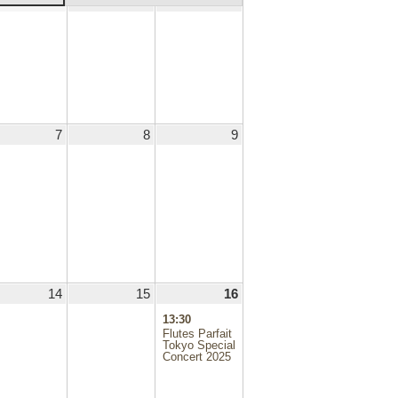
.07.30
31
2025.07.31
1
2025.08.01
2
2025.08.02
日
日
日
.08.06
7
2025.08.07
8
2025.08.08
9
2025.08.09
.08.13
14
2025.08.14
15
2025.08.15
16
2025.08.16
(1
件
13:30
の
Flutes Parfait
イ
Tokyo Special
Concert 2025
ベ
ン
ト)