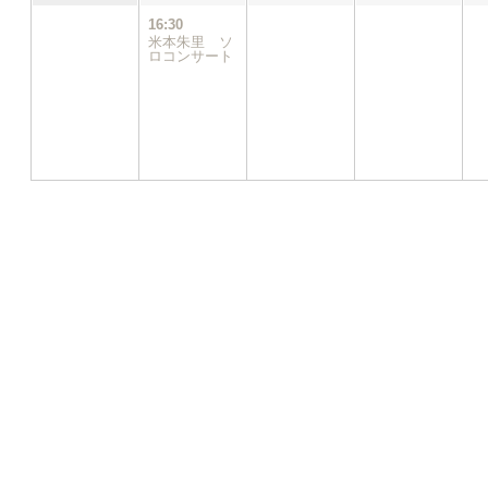
件
16:30
の
米本朱里 ソ
イ
ロコンサート
ベ
ン
ト)