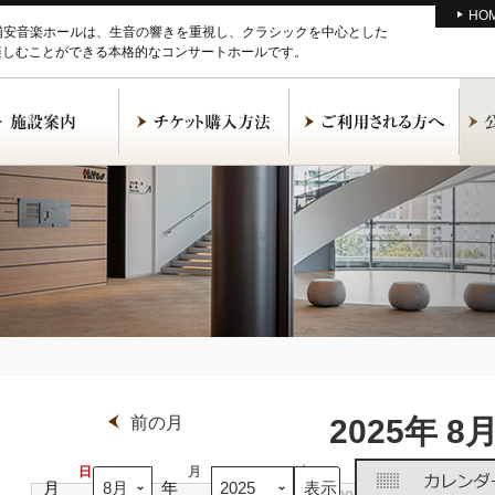
HO
M浦安音楽ホールは、生音の響きを重視し、クラシックを中心とした
楽しむことができる本格的なコンサートホールです。
前の月
2025年 8
日
日
月
月
火
火
水
水
月
年
曜
曜
曜
曜