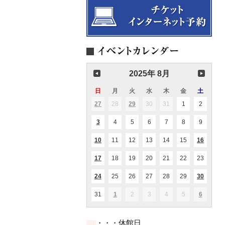
2025年 8月
日
日
月
月
火
火
水
水
木
木
金
金
土
土
曜
曜
曜
曜
曜
曜
曜
27
2025.07.27
28
2025.07.28
29
2025.07.29
30
2025.07.30
31
2025.07.31
1
2025.08.01
2
2025.08
(1
(1
日
日
日
日
日
日
日
件
件
の
の
3
2025.08.03
4
2025.08.04
5
2025.08.05
6
2025.08.06
7
2025.08.07
8
2025.08.08
9
2025.08
(1
イ
イ
件
ベ
ベ
の
ン
ン
10
2025.08.10
11
2025.08.11
12
2025.08.12
13
2025.08.13
14
2025.08.14
15
2025.08.15
16
2025.0
(1
(1
イ
ト)
ト)
件
件
ベ
の
の
ン
17
2025.08.17
18
2025.08.18
19
2025.08.19
20
2025.08.20
21
2025.08.21
22
2025.08.22
23
2025.0
(2
イ
イ
ト)
件
ベ
ベ
の
ン
ン
24
2025.08.24
25
2025.08.25
26
2025.08.26
27
2025.08.27
28
2025.08.28
29
2025.08.29
30
2025.0
(2
(1
イ
ト)
ト)
件
件
ベ
の
の
ン
31
2025.08.31
1
2025.09.01
2
2025.09.02
3
2025.09.03
4
2025.09.04
5
2025.09.05
6
2025.09
(1
(2
イ
イ
ト)
件
件
ベ
ベ
の
の
ン
ン
イ
イ
ト)
ト)
・・・休館日
ベ
ベ