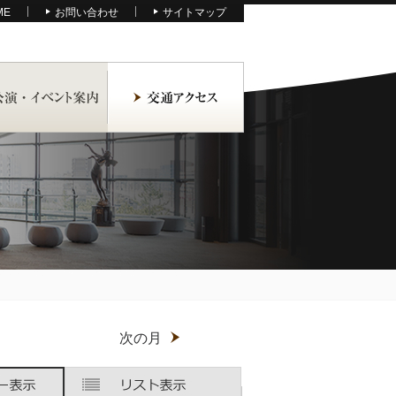
ME
お問い合わせ
サイトマップ
月
次の月
木
木
金
金
土
土
曜
曜
曜