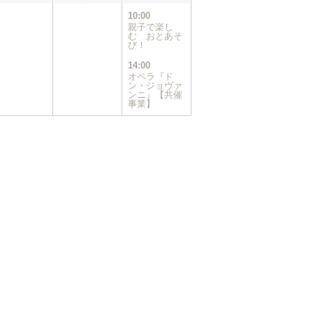
件
10:00
の
親子で楽し
イ
む おとあそ
び！
ベ
ン
14:00
ト)
オペラ『ド
ン・ジョヴァ
ンニ』【共催
事業】