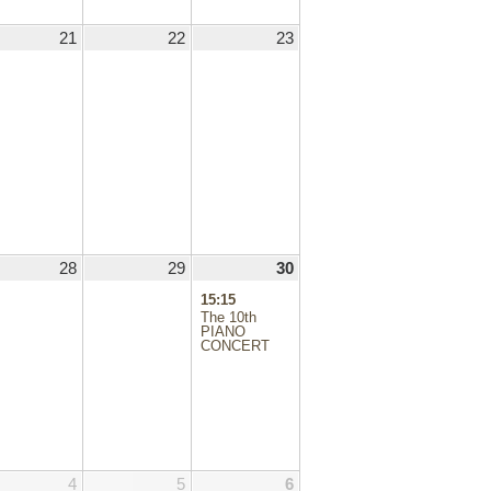
.08.20
21
2025.08.21
22
2025.08.22
23
2025.08.23
.08.27
28
2025.08.28
29
2025.08.29
30
2025.08.30
(1
件
15:15
の
The 10th
イ
PIANO
CONCERT
ベ
ン
ト)
.09.03
4
2025.09.04
5
2025.09.05
6
2025.09.06
(2