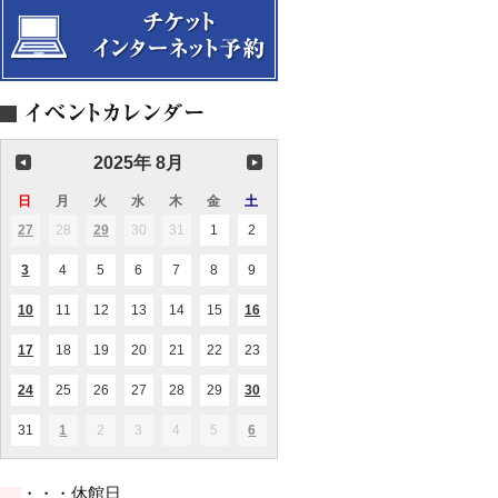
者
ト
の
ロ
競
な
演！
歌
～
の
花
束
IN
千
葉
2025年 8月
～
真
日
日
月
月
火
火
水
水
木
木
金
金
土
土
夏
曜
曜
曜
曜
曜
曜
曜
の
27
2025.07.27
28
2025.07.28
29
2025.07.29
30
2025.07.30
31
2025.07.31
1
2025.08.01
2
2025.08.02
(1
(1
日
日
日
日
日
日
日
昼
件
件
の
の
の
3
2025.08.03
4
2025.08.04
5
2025.08.05
6
2025.08.06
7
2025.08.07
8
2025.08.08
9
2025.08.09
(1
夢
イ
イ
件
ベ
ベ
～
の
ン
ン
10
2025.08.10
11
2025.08.11
12
2025.08.12
13
2025.08.13
14
2025.08.14
15
2025.08.15
16
2025.08.16
(1
(1
イ
ト)
ト)
件
件
ベ
の
の
ン
17
2025.08.17
18
2025.08.18
19
2025.08.19
20
2025.08.20
21
2025.08.21
22
2025.08.22
23
2025.08.23
(2
イ
イ
ト)
件
ベ
ベ
の
ン
ン
24
2025.08.24
25
2025.08.25
26
2025.08.26
27
2025.08.27
28
2025.08.28
29
2025.08.29
30
2025.08.30
(2
(1
イ
ト)
ト)
件
件
ベ
の
の
ン
31
2025.08.31
1
2025.09.01
2
2025.09.02
3
2025.09.03
4
2025.09.04
5
2025.09.05
6
2025.09.06
(1
(2
イ
イ
ト)
件
件
ベ
ベ
の
の
ン
ン
イ
イ
ト)
ト)
・・・休館日
ベ
ベ