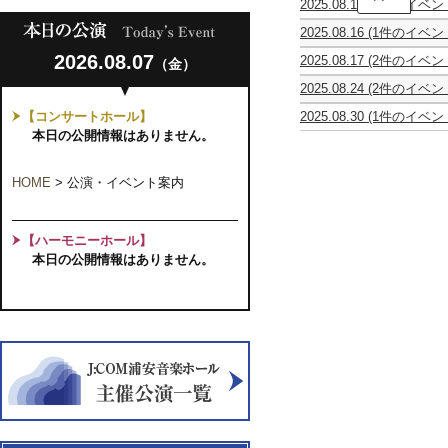
2025.08.10
(1件のイベン
和
ギ
100
2025.08.16
(1件のイベン
タ
年
Flutes
ー
2026.08.07
2025.08.17
(2件のイベン
（金）
Parfait
コ
珠
レ
BRASS
Tokyo
ン
玉
2025.08.24
(2件のイベン
ベ
CAFE
Special
ク
の
ヴ
肥
ッ
vol.1
Concert
ー
オ
【コンサートホール】
2025.08.30
(1件のイベン
ォ
後
ク
「ブ
2025
ル
ペ
The
ー
莉々
本日の公開情報はありません。
ア
ラ
優
ラ
10th
チ
香
ン
ス
勝
歌
PIANO
ェ・
ピ
サ
de
者
手
CONCERT
リ
ア
ン
タ
HOME
>
公演・イベント案内
の
に
ー
ノ
ブ
イ
競
よ
リ
リ
ル
ム
演
る
カ
サ
東
ス
Vol.21
真
ヴ
イ
【ハーモニーホール】
京
リ
～
夏
ォ
タ
第
ッ
本日の公開情報はありません。
ギ
の
ー
ル
16
プ！」
タ
饗
カ
回
ー
宴
ル
定
界
昭
コ
期
の
和
ン
演
未
歌
サ
奏
来
謡
ー
会
を
コ
ト
担
ン
Vol.16
う
サ
俊
ー
英
ト
奏
レ