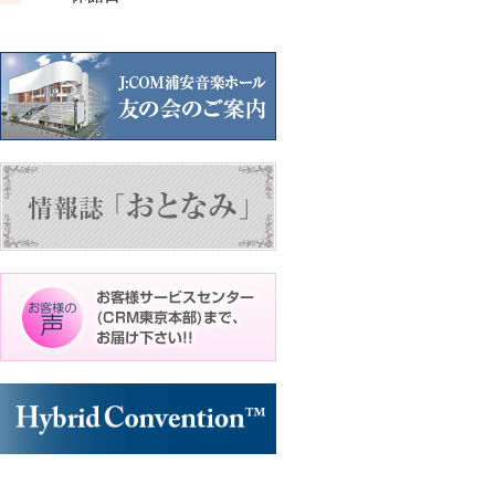
ン
ン
ト)
ト)