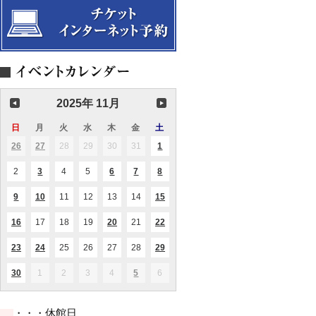
会
サ
タ
キ
玉
ち」
曲
演
楽
ト
タ
講
ス
ィ
ン
ル
ュ
の
「モ
か
奏
四
J:COM
ー
座
第
オ
ブ
in
メ
弦
ー
ら
会
重
浦
サ
名
8
ラ
ル
千
ン
楽
ツ
後
ク
奏
安
ー
作
回
と
漣
葉
タ
ア
ァ
世
ラ
名
音
ク
講
公
ピ
第
リ
ン
ル
に
ッ
曲
楽
ル
座
演
ア
一
ー
サ
ト
残
シ
を
ホ
第
Vol.7
Christmas
ノ
回
テ
ン
を
し
ク、
愉
ー
17
楽
Advent
と
演
イ
ブ
聴
た
映
し
ル
回
譜
奏
奏
ク
ル
く」
い
画
む
2025年 11月
×
定
か
で
会
Vol.58
新
浦
傑
音
Ⅴ
浦
期
ら
る
ミ
安
作
楽
～
安
演
オ
コ
日
日
月
月
火
火
水
水
木
木
金
金
土
土
サ
定
ま
を
市
奏
ペ
ト
曜
曜
曜
曜
曜
曜
曜
曲
期
で
中
文
会
26
2025.10.26
27
2025.10.27
28
2025.10.28
29
2025.10.29
30
2025.10.30
31
2025.10.31
1
2025.11.01
ラ
(2
(1
(1
バ
Vol.5
心
日
日
日
日
日
日
日
化
件
件
件
を
～
に
会
の
の
の
見
2
2025.11.02
3
2025.11.03
4
2025.11.04
5
2025.11.05
6
2025.11.06
7
2025.11.07
8
2025.11.08
(1
(1
(1
(1
イ
イ
イ
館
る！
件
件
件
件
ベ
ベ
ベ
共
「モ
の
の
の
の
ン
ン
ン
9
2025.11.09
10
2025.11.10
11
2025.11.11
12
2025.11.12
13
2025.11.13
14
2025.11.14
15
2025.11.15
(1
(1
(1
催
ー
イ
イ
イ
イ
ト)
ト)
ト)
件
件
件
事
ツ
ベ
ベ
ベ
ベ
の
の
の
業
ァ
ン
ン
ン
ン
16
2025.11.16
17
2025.11.17
18
2025.11.18
19
2025.11.19
20
2025.11.20
21
2025.11.21
22
2025.11.22
(1
(1
(2
イ
イ
イ
ル
ト)
ト)
ト)
ト)
件
件
件
ベ
ベ
ベ
ト
の
の
の
ン
ン
ン
23
2025.11.23
24
2025.11.24
25
2025.11.25
26
2025.11.26
27
2025.11.27
28
2025.11.28
29
2025.11.29
(2
(2
(4
オ
イ
イ
イ
ト)
ト)
ト)
件
件
件
ベ
ベ
ベ
ペ
の
の
の
ン
ン
ン
30
2025.11.30
1
2025.12.01
2
2025.12.02
3
2025.12.03
4
2025.12.04
5
2025.12.05
6
2025.12.06
ラ
(1
(2
イ
イ
イ
ト)
ト)
ト)
件
件
講
ベ
ベ
ベ
の
の
座
ン
ン
ン
イ
イ
」
ト)
ト)
ト)
・・・休館日
ベ
ベ