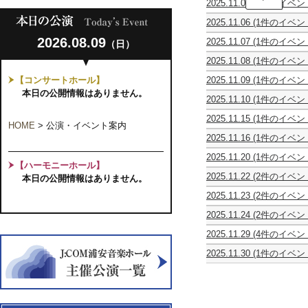
2025.11.03
(1件のイベン
Kainoa
Carta
Music
2025.11.06
(1件のイベン
da
Academy
松
Musica
Ho'ike
2026.08.09
2025.11.07
(1件のイベン
（日）
本
第
2025
ART
大
2
2025.11.08
(1件のイベン
SONGS
樹
回
第
初
ギ
演
【コンサートホール】
2025.11.09
(1件のイベン
3
め
タ
奏
ス
回
本日の公開情報はありません。
て
ー
会
2025.11.10
(1件のイベン
ト
ピ
聞
リ
寺
リ
ア
く
サ
2025.11.15
(1件のイベン
子
ン
ノ
曲
HOME
>
公演・イベント案内
イ
ピ
屋
グ
ト
知
タ
2025.11.16
(1件のイベン
ュ
お
オ
リ
っ
ル
う・
ア
と
ー
オ
て
Fragments
2025.11.20
(1件のイベン
ら・
ク
な
ケ
樹
【ハーモニーホール】
い
of
ピ
ら
ラ
み
ス
音
る
2025.11.22
(2件のイベン
sound
本日の公開情報はありません。
ア
ク
シ
プ
ト
コ
曲
カ
オ
vol.1
ノ
ラ
ッ
レ
ラ・
ン
2025.11.23
(2件のイベン
ン
ー
～
＆
シ
ク・
ミ
デ
サ
山
映
マ
ケ
フ
ク
ッ
ラ
ア
ァ
2025.11.24
(2件のイベン
ー
下
画
―
ス
ラ
ラ
ク
ン
ム
バ
Viola
混
ト
愛
上
ミ
ト
ン
リ
コ
チ
2025
2025.11.29
(4件のイベン
ウ
Ensemble
声
陽
映
ュ
ラ
ス
ネ
ン
タ
シ
０
テ
One
お
ム
2025
ア・
ギ
会
ー
「森
の
ッ
サ
イ
2025.11.30
(1件のイベン
リ
歳
ア
Summer's
お
第
カ
タ
う
ジ
の
響・
ト
ー
ム
千
ー
か
ト
Day
き
5
ペ
ー
ら
ッ
音
永
＆
ト
コ
葉
ズ
ら
ル
MEGUMI
な
回
ラ・
リ
や
ク
楽
遠
チ
Ⅹ
ン
ソ
オ
の
サ
NAKAJIMA
木
演
ア
サ
す
TOKYO
家
の
ェ
～
サ
ロ
ペ
FAMILY
ッ
～
奏
ン
イ
ド
珠
た
名
ロ
弦
ー
ギ
ラ
CONCERT
ク
ヴ