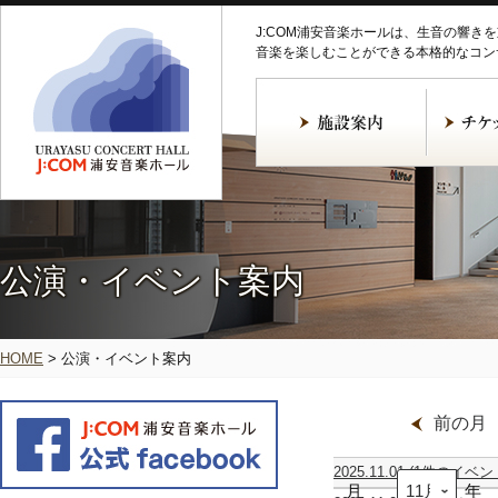
J:COM浦安音楽ホールは、生音の響き
音楽を楽しむことができる本格的なコン
公演・イベント案内
HOME
>
公演・イベント案内
前の月
2025.11.01
(1件のイベン
月
31st
年