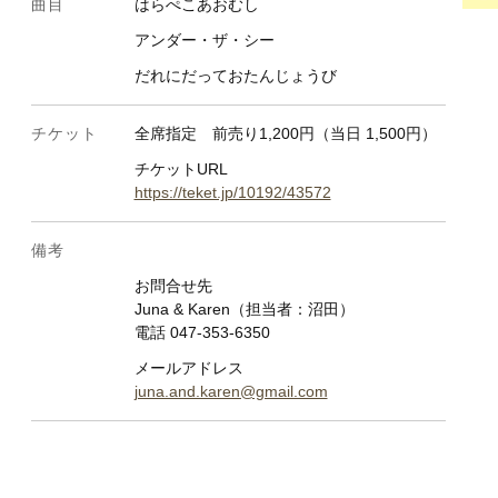
曲目
はらぺこあおむし
アンダー・ザ・シー
だれにだっておたんじょうび
チケット
全席指定 前売り1,200円（当日 1,500円）
チケットURL
https://teket.jp/10192/43572
.06
備考
2.13
お問合せ先
Juna & Karen（担当者：沼田）
2.20
電話 047-353-6350
2.27
メールアドレス
.03
juna.and.karen@gmail.com