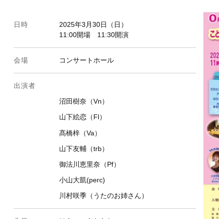
日時
2025年3月30日（日）
11:00開場 11:30開演
会場
コンサートホール
出演者
沼田樹奈（Vn）
山下絵恋（Fl）
髙橋梓（Va）
山下友輔（trb）
御法川恵里奈（Pf）
小山大凱(perc)
川村咲季（うたのお姉さん）