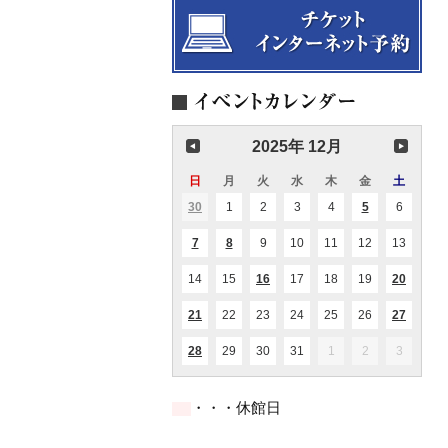
2025年 12月
日
日
月
月
火
火
水
水
木
木
金
金
土
土
曜
曜
曜
曜
曜
曜
曜
30
2025.11.30
1
2025.12.01
2
2025.12.02
3
2025.12.03
4
2025.12.04
5
2025.12.05
6
2025.12
(1
(2
日
日
日
日
日
日
日
件
件
の
の
7
2025.12.07
8
2025.12.08
9
2025.12.09
10
2025.12.10
11
2025.12.11
12
2025.12.12
13
2025.1
(1
(1
イ
イ
件
件
ベ
ベ
の
の
ン
ン
14
2025.12.14
15
2025.12.15
16
2025.12.16
17
2025.12.17
18
2025.12.18
19
2025.12.19
20
2025.1
(1
(2
イ
イ
ト)
ト)
件
件
ベ
ベ
の
の
ン
ン
21
2025.12.21
22
2025.12.22
23
2025.12.23
24
2025.12.24
25
2025.12.25
26
2025.12.26
27
2025.1
(2
(1
イ
イ
ト)
ト)
件
件
ベ
ベ
の
の
ン
ン
28
2025.12.28
29
2025.12.29
30
2025.12.30
31
2025.12.31
1
2026.01.01
2
2026.01.02
3
2026.01
(2
イ
イ
ト)
ト)
件
ベ
ベ
の
ン
ン
イ
ト)
ト)
・・・休館日
ベ
ン
ト)