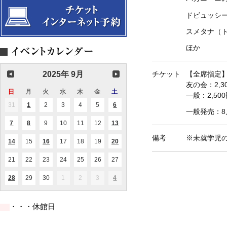
ドビュッシ
スメタナ（
ほか
2025年 9月
チケット
【全席指定
友の会：2,
日
日
月
月
火
火
水
水
木
木
金
金
土
土
一般：2,5
曜
曜
曜
曜
曜
曜
曜
31
2025.08.31
1
2025.09.01
2
2025.09.02
3
2025.09.03
4
2025.09.04
5
2025.09.05
6
2025.09.06
(1
(2
日
日
日
日
日
日
日
一般発売：8
件
件
の
の
7
2025.09.07
8
2025.09.08
9
2025.09.09
10
2025.09.10
11
2025.09.11
12
2025.09.12
13
2025.09.13
(1
(1
(1
イ
イ
件
件
件
ベ
ベ
備考
※未就学児
の
の
の
ン
ン
14
2025.09.14
15
2025.09.15
16
2025.09.16
17
2025.09.17
18
2025.09.18
19
2025.09.19
20
2025.09.20
(1
(1
(1
イ
イ
イ
ト)
ト)
件
件
件
ベ
ベ
ベ
の
の
の
ン
ン
ン
21
2025.09.21
22
2025.09.22
23
2025.09.23
24
2025.09.24
25
2025.09.25
26
2025.09.26
27
2025.09.27
イ
イ
イ
ト)
ト)
ト)
ベ
ベ
ベ
ン
ン
ン
28
2025.09.28
29
2025.09.29
30
2025.09.30
1
2025.10.01
2
2025.10.02
3
2025.10.03
4
2025.10.04
(2
(1
ト)
ト)
ト)
件
件
の
の
イ
イ
・・・休館日
ベ
ベ
ン
ン
ト)
ト)