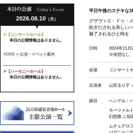
平日午後のステキな1
2026.08.10
（月）
グザヴィエ・ドゥ・
紡ぎだされる美しい
魅了されるひと時を
【コンサートホール】
本日の公開情報はありません。
日時
2024年11
HOME
>
公演・イベント案内
※休憩なし 
会場
コンサート
【ハーモニーホール】
本日の公開情報はありません。
出演者
山宮るり子
曲目
ヘンデル：ハ
モーツァル
幻想曲 ニ短調 
ムチェデロ
パガニーニ