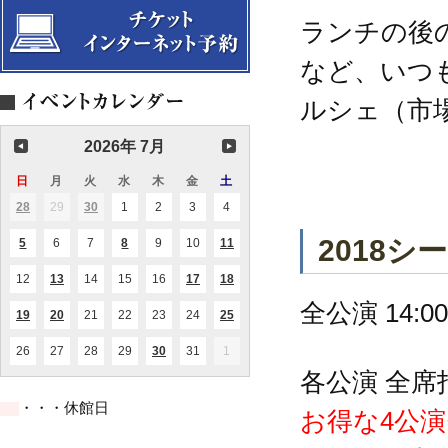
ランチの後
など、いつ
ルシェ（市
2026年 7月
日
日
月
月
火
火
水
水
木
木
金
金
土
土
曜
曜
曜
曜
曜
曜
曜
28
2026.06.28
29
2026.06.29
30
2026.06.30
1
2026.07.01
2
2026.07.02
3
2026.07.03
4
2026.07.04
(1
(1
日
日
日
日
日
日
日
件
件
の
の
2018
5
2026.07.05
6
2026.07.06
7
2026.07.07
8
2026.07.08
9
2026.07.09
10
2026.07.10
11
2026.07.11
(1
(1
(2
イ
イ
件
件
件
ベ
ベ
の
の
の
ン
ン
12
2026.07.12
13
2026.07.13
14
2026.07.14
15
2026.07.15
16
2026.07.16
17
2026.07.17
18
2026.07.18
(1
(1
(1
(1
イ
イ
イ
ト)
ト)
件
件
件
件
ベ
ベ
ベ
全公演 14:
の
の
の
の
ン
ン
ン
19
2026.07.19
20
2026.07.20
21
2026.07.21
22
2026.07.22
23
2026.07.23
24
2026.07.24
25
2026.07.25
(1
(1
(1
イ
イ
イ
イ
ト)
ト)
ト)
件
件
件
ベ
ベ
ベ
ベ
の
の
の
ン
ン
ン
ン
26
2026.07.26
27
2026.07.27
28
2026.07.28
29
2026.07.29
30
2026.07.30
31
2026.07.31
1
2026.08.01
(1
(1
イ
イ
イ
ト)
ト)
ト)
ト)
件
件
ベ
ベ
ベ
各公演 全席指
の
の
ン
ン
ン
イ
イ
ト)
ト)
ト)
・・・休館日
ベ
ベ
お得な4公演
ン
ン
ト)
ト)