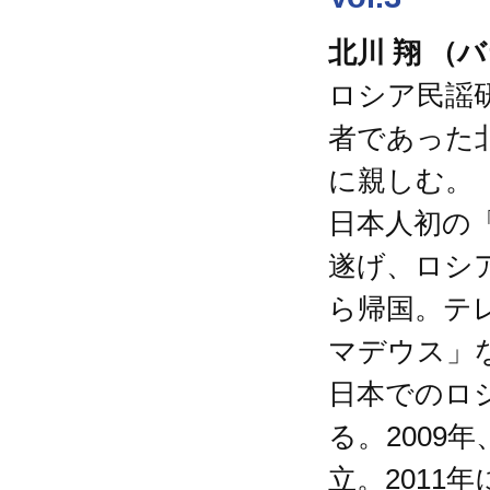
北川 翔 （
ロシア民謡
者であった
に親しむ。
日本人初の
遂げ、ロシ
ら帰国。テ
マデウス」
日本でのロ
る。2009
立。201