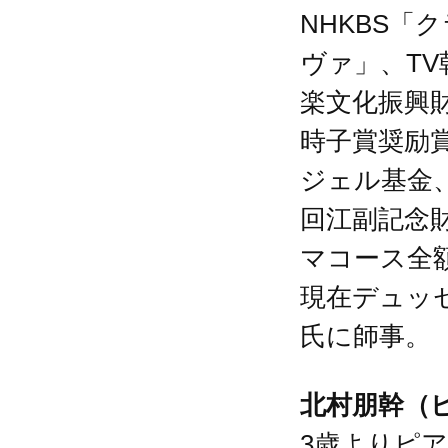
NHKBS「
ヴァ」、T
楽文化振興財団「
時子賞奨励
ジェル基金
回江副記念
マコース全
現在デュッ
氏に師事。
北村朋幹（
3歳よりピ