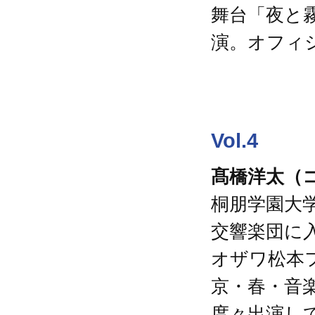
舞台「夜と
演。オフィシャルサ
Vol.4
髙橋洋太（
桐朋学園大学
交響楽団に入
オザワ松本
京・春・音
度々出演し