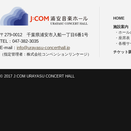
HOME
施設案内
・
ホール
〒279-0012 千葉県浦安市入船一丁目6番1号
・
座席表
TEL：047-382-3035
・
各種サ
E-mail：
info@urayasu-concerthall.jp
チケット
（指定管理者：株式会社コンベンションリンケージ）
© 2017 J:COM URAYASU CONCERT HALL